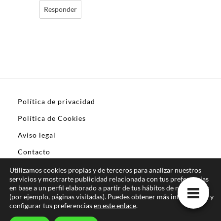
Responder
Política de privacidad
Política de Cookies
Aviso legal
Contacto
Utilizamos cookies propias y de terceros para analizar nuestros
servicios y mostrarte publicidad relacionada con tus preferencias
en base a un perfil elaborado a partir de tus hábitos de navegación
(por ejemplo, páginas visitadas). Puedes obtener más información y
configurar tus preferencias
en este enlace
.
¡Consigue las mejores garras!