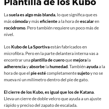
Plantilla de los Kubo
La
suela es algo más blanda
, lo que significa que es
más
cómoda
y más
eficiente
a la hora de
escalar
en
rocódromo
. Pero también requiere un poco más de
nivel.
Los
Kubo de La Sportiva
están fabricados en
microfibra. Pero en la parte delantera interna vas a
encontrar una
plantilla de cuero
que
mejora
la
adherencia
y
absorbe
la
humedad
. También
ayuda
a la
hora de que el
pie
esté
completamente
sujeto
y no se
mueva ni un milímetro dentro del pie de gato.
El cierre de los Kubo, es igual que los de Katana
.
Lleva un cierre de doble velcro que ayuda a un ajuste
rápido y preciso del zapato de escalada.